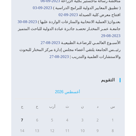
مناقشة رسالة ماجستير بكلية الزراعة
2023-09-06
( تطبيق المعايير الدولية للبرامج الدراسية )
2023-09-03
افتتاح معرض كلية الصيدلة
2023-09-02
بعنـوان( العملية الانتخابية والمنازعات الواردة عليها )
2023-08-30
جامعـة عمـر المختـار تحصـد جائـزة عبادة الدولية للباحث المتميز
2023-08-29
الأسبـوع العالمـي للرضاعـة الطبيعيـة
2023-08-27
رئيــس الجامعة يلتقي أعضاء مجلس إدارة مركز المختار للبحوث
والاستشارات العلمية والتدريب |
2023-08-27
التقويم
أغسطس 2026
س
د
ن
ث
أرب
خ
ج
7
6
5
4
3
2
1
14
13
12
11
10
9
8