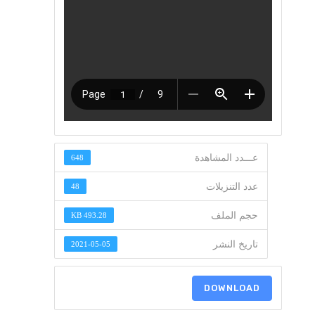
عـــدد المشاهدة
648
عدد التنزيلات
48
حجم الملف
493.28 KB
تاريخ النشر
2021-05-05
DOWNLOAD